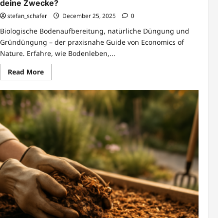
deine Zwecke?
stefan_schafer
December 25, 2025
0
Biologische Bodenaufbereitung, natürliche Düngung und
Gründüngung – der praxisnahe Guide von Economics of
Nature. Erfahre, wie Bodenleben,...
Read
Read More
more
about
Biologische
Bodenaufbereitung
und
Düngung
bei
Economics
of
Nature
Hinweis:
Der
Titel
enthält
57
Zeichen.
Soll
ich
eine
alternative
Version