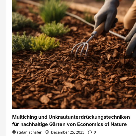
von
Economics
of
Nature
Multiching und Unkrautunterdrückungstechniken
für nachhaltige Gärten von Economics of Nature
stefan_schafer
December 25, 2025
0