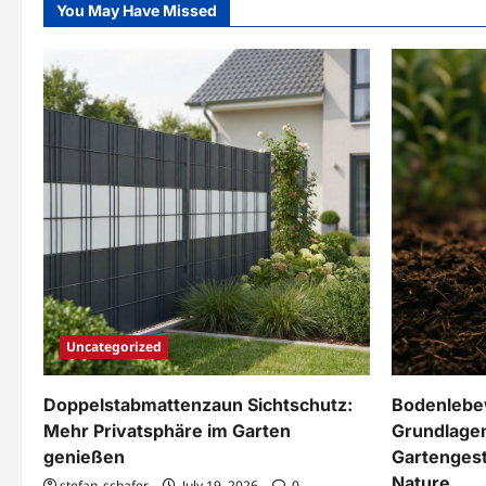
Nature
You May Have Missed
Uncategorized
Doppelstabmattenzaun Sichtschutz:
Bodenlebe
Mehr Privatsphäre im Garten
Grundlagen
genießen
Gartengest
Nature
stefan_schafer
July 19, 2026
0