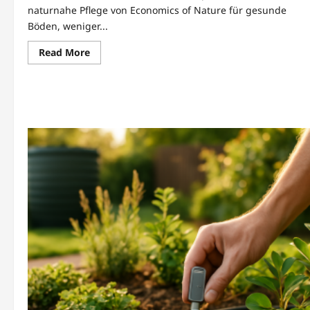
naturnahe Pflege von Economics of Nature für gesunde
Böden, weniger...
Read
Read More
more
about
Bodenleben
fördern
und
kompostieren
mit
Economics
of
Nature