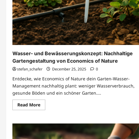
Wasser- und Bewässerungskonzept: Nachhaltige
Gartengestaltung von Economics of Nature
stefan_schafer
December 25, 2025
0
Entdecke, wie Economics of Nature dein Garten-Wasser-
Management nachhaltig plant: weniger Wasserverbrauch,
gesunde Böden und ein schöner Garten....
Read
Read More
more
about
Wasser-
und
Bewässerungskonzept:
Nachhaltige
Gartengestaltung