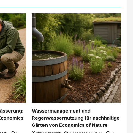
wässerung:
Wassermanagement und
 Economics
Regenwassernutzung für nachhaltige
Gärten von Economics of Nature
2025
0
stefan_schafer
December 25, 2025
0