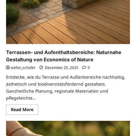
Terrassen- und Aufenthaltsbereiche: Naturnahe
Gestaltung von Economics of Nature
stefan_schafer
December 25, 2025
0
Entdecke, wie du Terrasse und Außenbereiche nachhaltig,
ästhetisch und biodiversitätsfördernd gestaltest.
Ganzheitliche Planung, regionale Materialien und
pflegeleichte...
Read
Read More
more
about
Terrassen-
und
Aufenthaltsbereiche:
Naturnahe