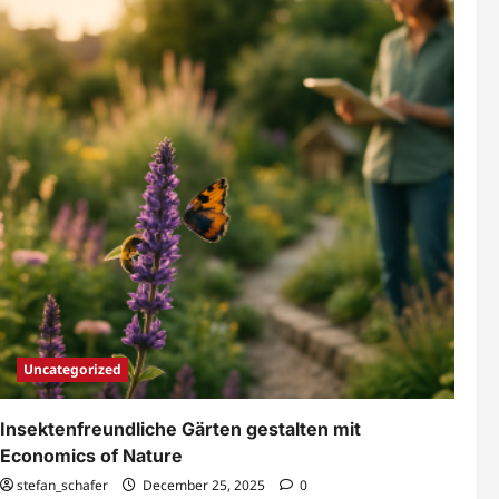
Gartenkonzepte
von
Economics
of
Nature
Uncategorized
Insektenfreundliche Gärten gestalten mit
Economics of Nature
stefan_schafer
December 25, 2025
0