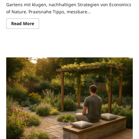
Gartens mit klugen, nachhaltigen Strategien von Economics
of Nature. Praxisnahe Tipps, messbare...
Read
Read More
more
about
Bodenqualität
für
Pflanzengesundheit
–
Economics
of
Nature