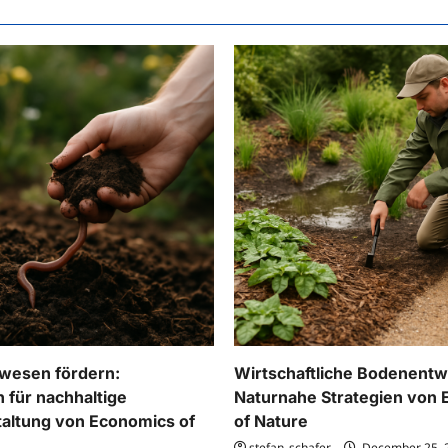
wesen fördern:
Wirtschaftliche Bodenent
 für nachhaltige
Naturnahe Strategien von
altung von Economics of
of Nature
stefan_schafer
December 25, 