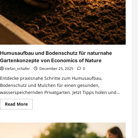
mit
exakt
65
Zeichen
erstellen,
oder
passt
diese
Länge
für
deine
Zwecke?
Humusaufbau und Bodenschutz für naturnahe
Gartenkonzepte von Economics of Nature
stefan_schafer
December 25, 2025
0
Entdecke praxisnahe Schritte zum Humusaufbau,
Bodenschutz und Mulchen für einen gesunden,
wasserspeichernden Privatgarten. Jetzt Tipps holen und...
Read
Read More
more
about
Humusaufbau
und
Bodenschutz
für
naturnahe