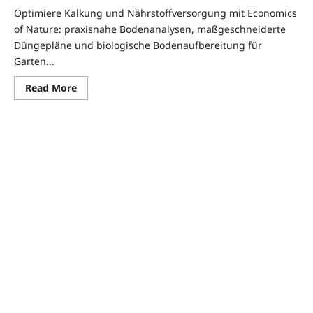
Optimiere Kalkung und Nährstoffversorgung mit Economics
of Nature: praxisnahe Bodenanalysen, maßgeschneiderte
Düngepläne und biologische Bodenaufbereitung für
Garten...
Read
Read More
more
about
Kalkung
und
Nährstoffversorgung
optimieren
mit
Economics
of
Nature