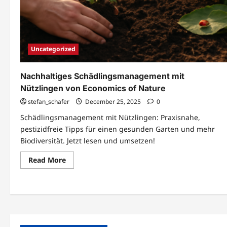
Uncategorized
Nachhaltiges Schädlingsmanagement mit
Nützlingen von Economics of Nature
stefan_schafer
December 25, 2025
0
Schädlingsmanagement mit Nützlingen: Praxisnahe,
pestizidfreie Tipps für einen gesunden Garten und mehr
Biodiversität. Jetzt lesen und umsetzen!
Read
Read More
more
about
Nachhaltiges
Posts
Schädlingsmanagement
mit
pagination
Nützlingen
von
Economics
of