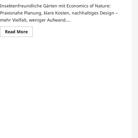
Insektenfreundliche Gärten mit Economics of Nature:
Praxisnahe Planung, klare Kosten, nachhaltiges Design –
mehr Vielfalt, weniger Aufwand....
Read
Read More
more
about
Insektenfreundliche
Gärten
gestalten
mit
Economics
of
Nature