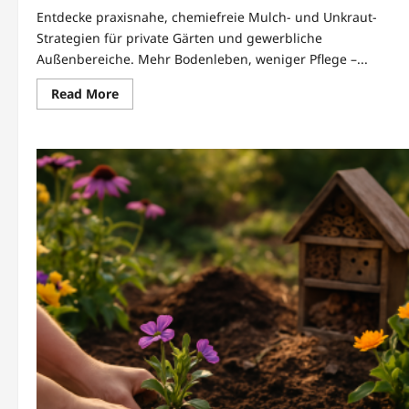
Entdecke praxisnahe, chemiefreie Mulch- und Unkraut-
Strategien für private Gärten und gewerbliche
Außenbereiche. Mehr Bodenleben, weniger Pflege –...
Read
Read More
more
about
Multiching
und
Unkrautunterdrückungstechniken
für
nachhaltige
Gärten
von
Economics
of
Nature