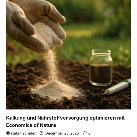
Gestaltung
von
Economics
of
Nature
Kalkung und Nährstoffversorgung optimieren mit
Economics of Nature
stefan_schafer
December 25, 2025
0