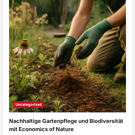
Gartenplanung
und
Gestaltung
von
Economics
of
Nature
Uncategorized
Nachhaltige Gartenpflege und Biodiversität
mit Economics of Nature