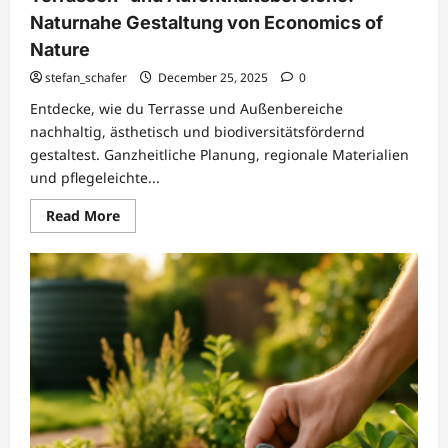
Naturnahe Gestaltung von Economics of
Nature
stefan_schafer
December 25, 2025
0
Entdecke, wie du Terrasse und Außenbereiche
nachhaltig, ästhetisch und biodiversitätsfördernd
gestaltest. Ganzheitliche Planung, regionale Materialien
und pflegeleichte...
Read
Read More
more
about
Terrassen-
und
Aufenthaltsbereiche:
Naturnahe
Gestaltung
von
Economics
of
Nature