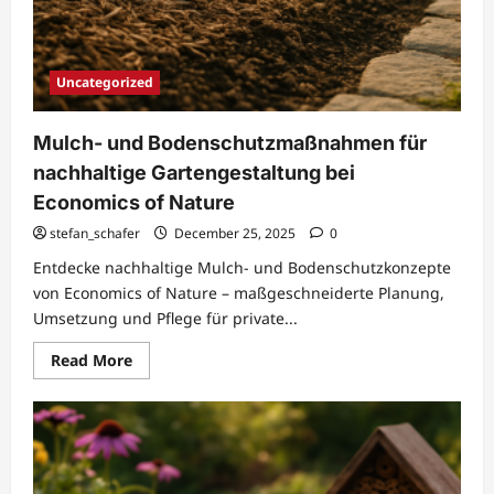
Uncategorized
Mulch- und Bodenschutzmaßnahmen für
nachhaltige Gartengestaltung bei
Economics of Nature
stefan_schafer
December 25, 2025
0
Entdecke nachhaltige Mulch- und Bodenschutzkonzepte
von Economics of Nature – maßgeschneiderte Planung,
Umsetzung und Pflege für private...
Read
Read More
more
about
Mulch-
und
Bodenschutzmaßnahmen
für
nachhaltige
Gartengestaltung