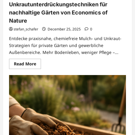
Unkrautunterdrückungstechniken für
nachhaltige Gärten von Economics of
Nature
stefan_schafer
December 25, 2025
0
Entdecke praxisnahe, chemiefreie Mulch- und Unkraut-
Strategien für private Gärten und gewerbliche
Außenbereiche. Mehr Bodenleben, weniger Pflege –...
Read
Read More
more
about
Multiching
und
Unkrautunterdrückungstechniken
für
nachhaltige
Gärten
von
Economics
of
Nature