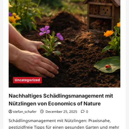
bei
Economics
of
Nature
Uncategorized
Nachhaltiges Schädlingsmanagement mit
Nützlingen von Economics of Nature
stefan_schafer
December 25, 2025
0
Schädlingsmanagement mit Nützlingen: Praxisnahe,
pestizidfreie Tipps für einen gesunden Garten und mehr