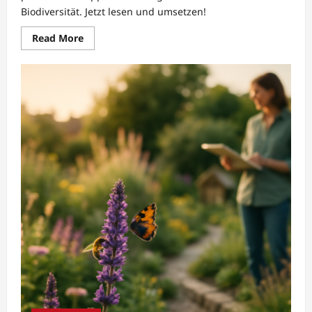
Biodiversität. Jetzt lesen und umsetzen!
Read
Read More
more
about
Nachhaltiges
Schädlingsmanagement
mit
Nützlingen
von
Economics
of
Nature