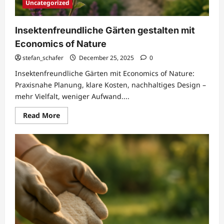
Uncategorized
Insektenfreundliche Gärten gestalten mit
Economics of Nature
stefan_schafer
December 25, 2025
0
Insektenfreundliche Gärten mit Economics of Nature:
Praxisnahe Planung, klare Kosten, nachhaltiges Design –
mehr Vielfalt, weniger Aufwand....
Read
Read More
more
about
Insektenfreundliche
Gärten
gestalten
mit
Economics
of
Nature