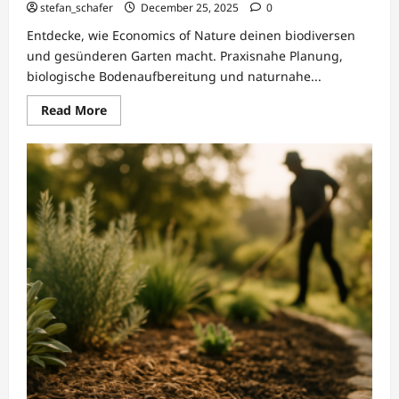
stefan_schafer
December 25, 2025
0
Entdecke, wie Economics of Nature deinen biodiversen
und gesünderen Garten macht. Praxisnahe Planung,
biologische Bodenaufbereitung und naturnahe...
Read
Read More
more
about
Nachhaltige
Gartenpflege
und
Biodiversität
mit
Economics
of
Nature