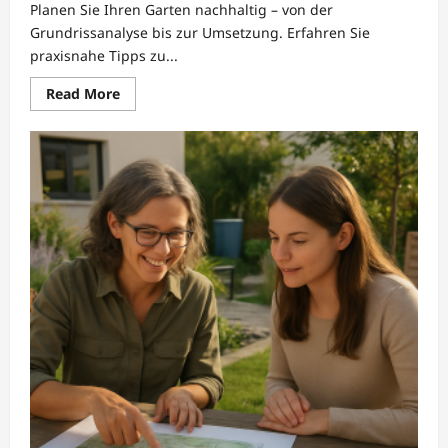
Planen Sie Ihren Garten nachhaltig – von der
Grundrissanalyse bis zur Umsetzung. Erfahren Sie
praxisnahe Tipps zu...
Read
Read More
more
about
Grundrissanalyse
und
Standortwahl
für
nachhaltige
Gartengestaltung
Systematische
Entscheidungen
von
Economics
of
Nature