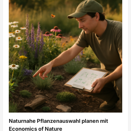
Bodenleben
fördern
und
kompostieren
mit
Economics
of
Nature
Naturnahe Pflanzenauswahl planen mit
Economics of Nature