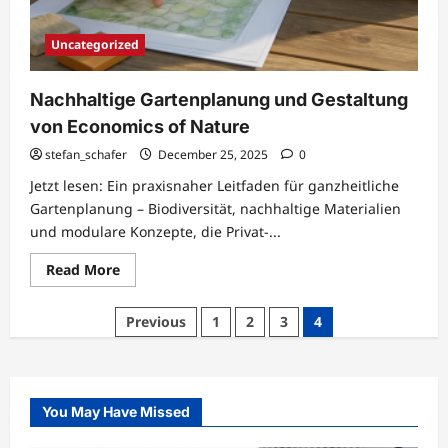
Uncategorized
Nachhaltige Gartenplanung und Gestaltung
von Economics of Nature
stefan_schafer
December 25, 2025
0
Jetzt lesen: Ein praxisnaher Leitfaden für ganzheitliche
Gartenplanung – Biodiversität, nachhaltige Materialien
und modulare Konzepte, die Privat-...
Read
Read More
more
about
Nachhaltige
Posts
Previous
1
2
3
4
Gartenplanung
und
pagination
Gestaltung
von
Economics
of
Nature
You May Have Missed