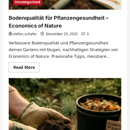
Uncategorized
diese
Länge
für
deine
Bodenqualität für Pflanzengesundheit –
Zwecke?
Economics of Nature
stefan_schafer
December 25, 2025
0
Verbessere Bodenqualität und Pflanzengesundheit
deines Gartens mit klugen, nachhaltigen Strategien von
Economics of Nature. Praxisnahe Tipps, messbare...
Read
Read More
more
about
Bodenqualität
für
Pflanzengesundheit
–
Economics
of
Nature