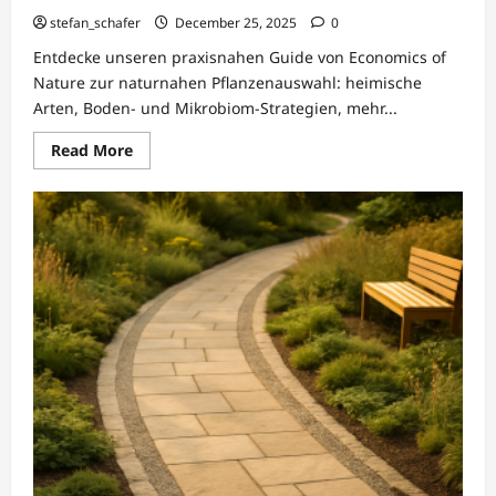
stefan_schafer
December 25, 2025
0
Entdecke unseren praxisnahen Guide von Economics of
Nature zur naturnahen Pflanzenauswahl: heimische
Arten, Boden- und Mikrobiom-Strategien, mehr...
Read
Read More
more
about
Naturnahe
Pflanzenauswahl
planen
mit
Economics
of
Nature