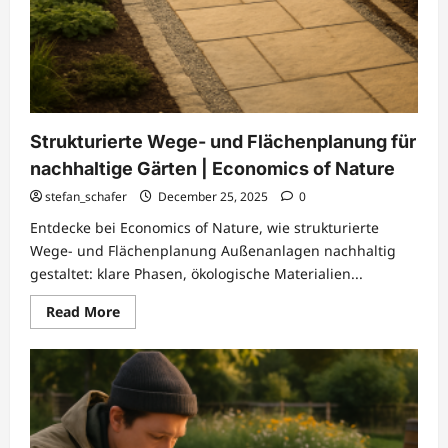
Strukturierte Wege- und Flächenplanung für
nachhaltige Gärten | Economics of Nature
stefan_schafer
December 25, 2025
0
Entdecke bei Economics of Nature, wie strukturierte
Wege- und Flächenplanung Außenanlagen nachhaltig
gestaltet: klare Phasen, ökologische Materialien...
Read
Read More
more
about
Strukturierte
Wege-
und
Flächenplanung
für
nachhaltige
Gärten